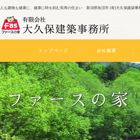
人も建物も健康に、健康に時を刻む長寿の住まい 新潟県魚沼市 (有)大久保建築事
トップページ
会社概要
ファースの家