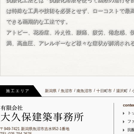
抗酸化工法とは「抗酸化溶液を使って腐敗の進行を
は特殊な工具や技術を必要とせず、ローコストで最
できる画期的な工法です。
アトピー、花粉症、冷え性、腰痛、疲労、倦怠感、
満、高血圧、アレルギーなど様々な症状が解消され
施工エリア
新潟県
魚沼市
南魚沼市
十日町市
湯沢町
conte
ト
フ
〒949-7421 新潟県魚沼市吉水952-1番地
抗
TEL:025-794-2676